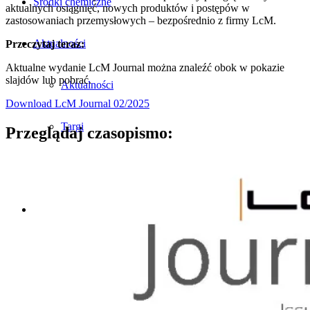
Środki chemiczne
aktualnych osiągnięć, nowych produktów i postępów w
zastosowaniach przemysłowych – bezpośrednio z firmy LcM.
Aktualności
Przeczytaj teraz:
Aktualne wydanie LcM Journal można znaleźć obok w pokazie
slajdów lub pobrać.
Aktualności
Download LcM Journal 02/2025
Targi
Przeglądaj czasopismo:
Archiwum
Kontakt
Polityka prywatności
OWH