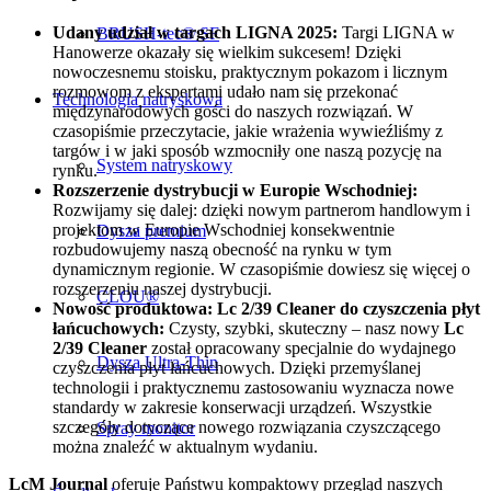
Udany udział w targach LIGNA 2025:
Targi LIGNA w
BRUSH-tec® SF
Hanowerze okazały się wielkim sukcesem! Dzięki
nowoczesnemu stoisku, praktycznym pokazom i licznym
rozmowom z ekspertami udało nam się przekonać
Technologia natryskowa
międzynarodowych gości do naszych rozwiązań. W
czasopiśmie przeczytacie, jakie wrażenia wywieźliśmy z
targów i w jaki sposób wzmocniły one naszą pozycję na
System natryskowy
rynku.
Rozszerzenie dystrybucji w Europie Wschodniej:
Rozwijamy się dalej: dzięki nowym partnerom handlowym i
projektom w Europie Wschodniej konsekwentnie
Dysza premium
rozbudowujemy naszą obecność na rynku w tym
dynamicznym regionie. W czasopiśmie dowiesz się więcej o
rozszerzeniu naszej dystrybucji.
CLOU®
Nowość produktowa: Lc 2/39 Cleaner do czyszczenia płyt
łańcuchowych:
Czysty, szybki, skuteczny – nasz nowy
Lc
2/39 Cleaner
został opracowany specjalnie do wydajnego
Dysza Ultra-Thin
czyszczenia płyt łańcuchowych. Dzięki przemyślanej
technologii i praktycznemu zastosowaniu wyznacza nowe
standardy w zakresie konserwacji urządzeń. Wszystkie
szczegóły dotyczące nowego rozwiązania czyszczącego
Spray monitor
można znaleźć w aktualnym wydaniu.
LcM Journal
oferuje Państwu kompaktowy przegląd naszych