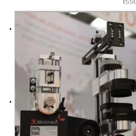
Stopka redakcjna
Polski
Deutsch
English
Polski
Menu
Menu