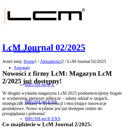
LcM Journal 02/2025
Strona główna
Jesteś tutaj:
Home
1
/
Aktualności
2
/
LcM Journal 02/2025
Agregaty
Nowości z firmy LcM: Magazyn LcM
2/2025 już dostępny!
BRUSH-tec® E
W drugim wydaniu magazynu LcM 2025 podsumowujemy bogate
w wydarzenia pierwsze półrocze – udany udział w targach,
BRUSH-tec® ES
strategiczne zmiany w dystrybucji i ekscytujące innowacje
produktowe. Nowe wydanie jest już dostępne online do
przeglądania i pobrania!
BRUSH-tec® EXS
Co znajdziecie w LcM Journal 2/2025: