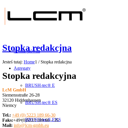
Stopka redakcjna
Strona główna
Jesteś tutaj:
Home
1
/
Stopka redakcjna
Agregaty
Stopka redakcyjna
BRUSH-tec® E
LcM GmbH
Siemensstraße 26-28
32120 Hiddenhausen
BRUSH-tec® ES
Niemcy
Tel.:
+49 (0) 5223 189 66-30
BRUSH-tec® EXS
Faks:
+49 (0)5223 189 66 – 35
Mail:
info@lcm-gmbh.eu