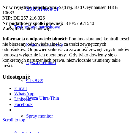
Nr w rejestrze handlowym:
Sąd rej. Bad Oeynhausen HRB
BRUSH-tec® SF
10683
NIP:
DE 257 216 326
Nr podatkowy spółki głównej:
310/5756/1540
Technologia natryskowa
Zarząd:
Daniel Ludewig
Informacja o odpowiedzialności:
Pomimo starannej kontroli treści
nie bierzemy odpowiedzialności za treści zewnętrznych
System natryskowy
odnośników. Odpowiedzialność za zawartość zewnętrznych linków
ponoszą wyłącznie ich operatorzy. Gdy tylko dowiemy się o
konkretnych naruszeniach prawa, niezwłocznie usuniemy takie
Dysza premium
treści.
Udostępnij:
CLOU®
E-mail
WhatsApp
Dysza Ultra-Thin
LinkedIn
Facebook
Spray monitor
Scroll to top