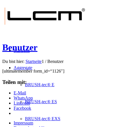
Benutzer
Startseite
Du bist hier:
Startseite
1
/
Benutzer
Aggregate
[ultimatemember form_id=“1126″]
Teilen mit:
BRUSH-tec® E
E-Mail
WhatsApp
BRUSH-tec® ES
LinkedIn
Facebook
BRUSH-tec® EXS
Impressum