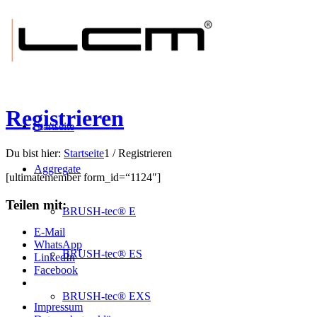
Registrieren
Startseite
Du bist hier:
Startseite
1
/
Registrieren
Aggregate
[ultimatemember form_id=“1124″]
Teilen mit:
BRUSH-tec® E
E-Mail
WhatsApp
BRUSH-tec® ES
LinkedIn
Facebook
BRUSH-tec® EXS
Impressum